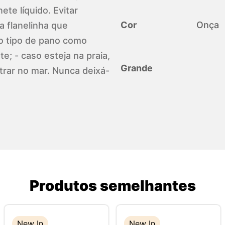
te líquido. Evitar
Cor
Onça
a flanelinha que
o tipo de pano como
e; - caso esteja na praia,
Grande
trar no mar. Nunca deixá-
Produtos semelhantes
New In
New In
New In