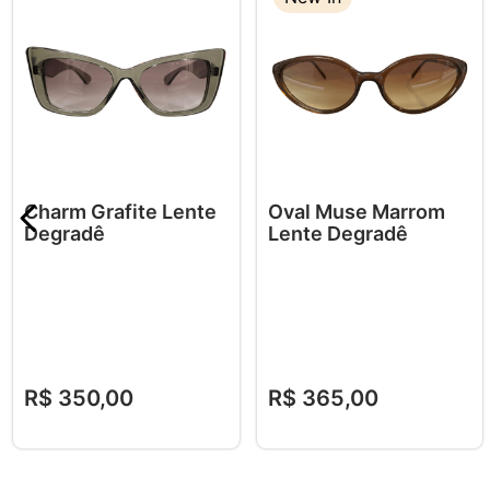
Charm Grafite Lente
Oval Muse Marrom
Degradê
Lente Degradê
R$
350
,
00
R$
365
,
00