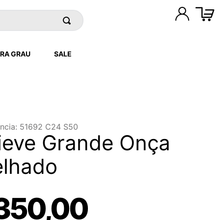
RA GRAU
SALE
ncia
:
51692 C24 S50
lieve Grande Onça
elhado
350
,
00