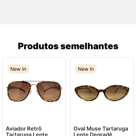
Produtos semelhantes
New In
New In
New In
Aviador Retrô
Oval Muse Tartaruga
Tartaruga Lente
Lente Degradê