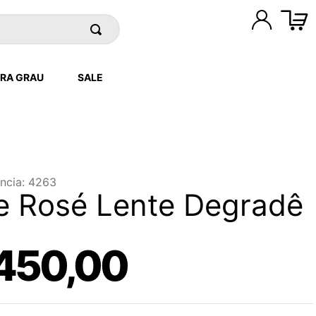
RA GRAU
SALE
ncia
:
4263
e Rosé Lente Degradê
450
,
00