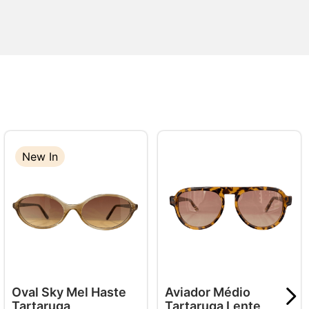
New In
Oval Sky Mel Haste
Aviador Médio
Tartaruga
Tartaruga Lente