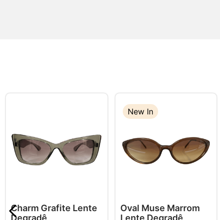
New In
Charm Grafite Lente
Oval Muse Marrom
Degradê
Lente Degradê