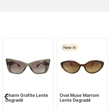
New In
Charm Grafite Lente
Oval Muse Marrom
Degradê
Lente Degradê