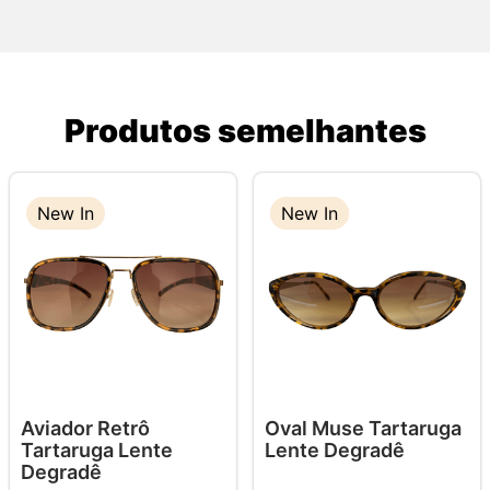
Produtos semelhantes
New In
New In
New In
Aviador Retrô
Oval Muse Tartaruga
Tartaruga Lente
Lente Degradê
Degradê