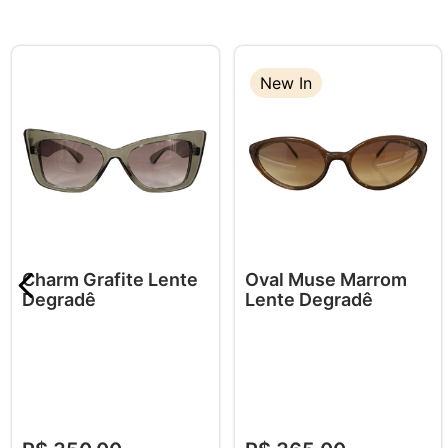
New In
Charm Grafite Lente
Oval Muse Marrom
Degradê
Lente Degradê