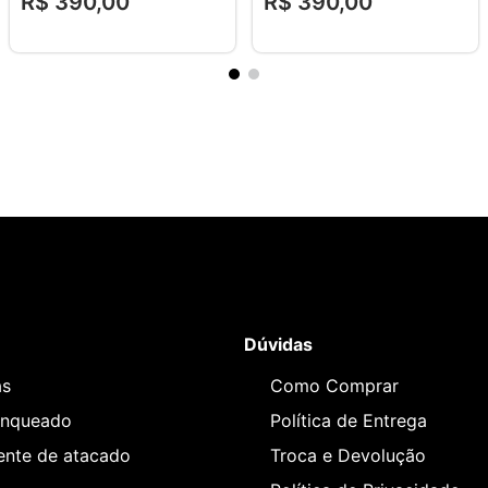
R$
390
,
00
R$
390
,
00
Dúvidas
as
Como Comprar
anqueado
Política de Entrega
iente de atacado
Troca e Devolução