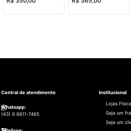
R$
350
,
00
R$
365
,
00
Central de atendimento
Institucional
Lojas Físic
Whatsapp:
Seja um fr
(43) 9 8811-7465
Seja um cl
Telefone: