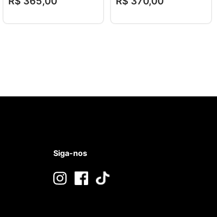
R$
365
,
00
R$
370
,
00
Siga-nos