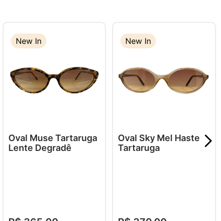
New In
New In
New In
Oval Muse Tartaruga
Oval Sky Mel Haste
Lente Degradê
Tartaruga