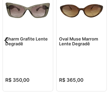
Charm Grafite Lente
Oval Muse Marrom
Degradê
Lente Degradê
R$
350
,
00
R$
365
,
00