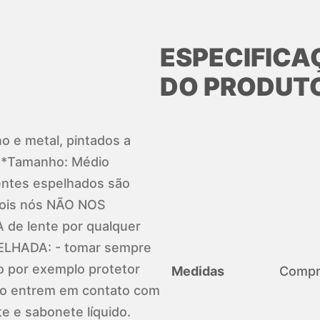
ESPECIFICA
DO PRODUT
no e metal, pintados a
 *Tamanho: Médio
lentes espelhados são
 Pois nós NÃO NOS
e lente por qualquer
ELHADA: - tomar sempre
o por exemplo protetor
Medidas
Compri
so entrem em contato com
te e sabonete líquido.