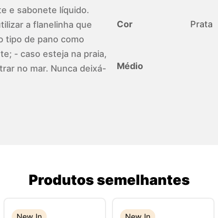
te e sabonete líquido.
Cor
Prata
ilizar a flanelinha que
o tipo de pano como
e; - caso esteja na praia,
Médio
trar no mar. Nunca deixá-
Produtos semelhantes
New In
New In
New In