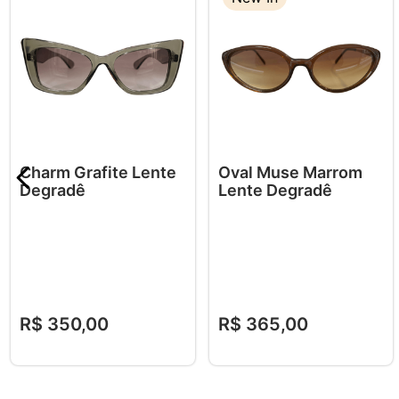
Charm Grafite Lente
Oval Muse Marrom
Degradê
Lente Degradê
R$
350
,
00
R$
365
,
00