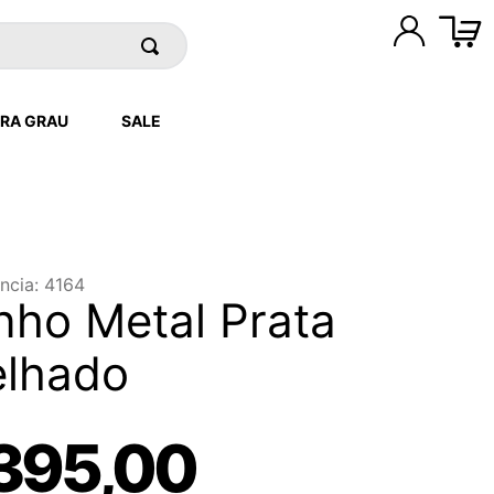
RA GRAU
SALE
ncia
:
4164
nho Metal Prata
elhado
395
,
00