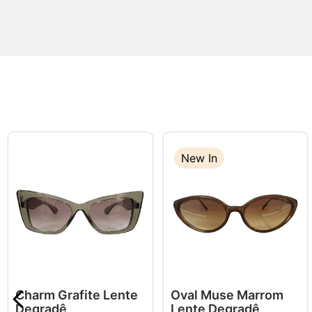
New In
Charm Grafite Lente
Oval Muse Marrom
Degradê
Lente Degradê