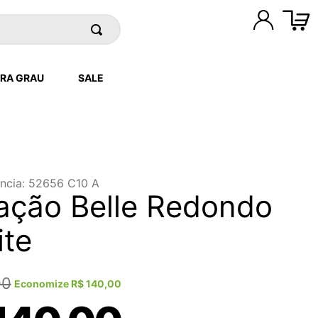
RA GRAU
SALE
ncia
:
52656 C10 A
ção Belle Redondo
ite
00
Economize
R$
140
,
00