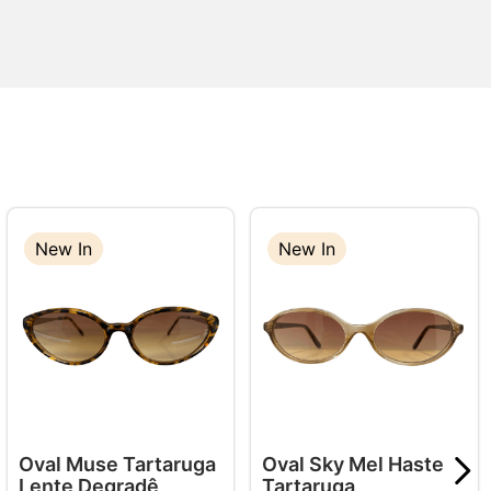
New In
New In
New In
Oval Muse Tartaruga
Oval Sky Mel Haste
Lente Degradê
Tartaruga