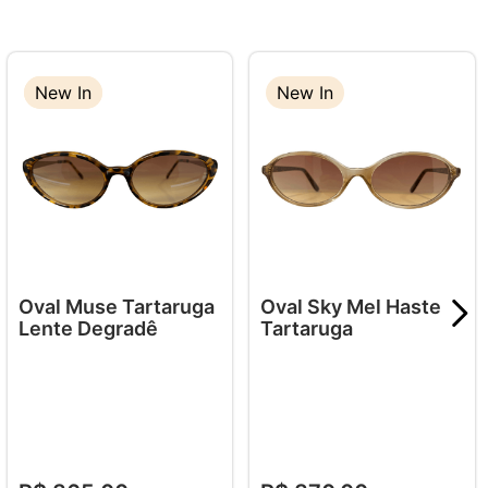
New In
New In
New In
Oval Muse Tartaruga
Oval Sky Mel Haste
Lente Degradê
Tartaruga