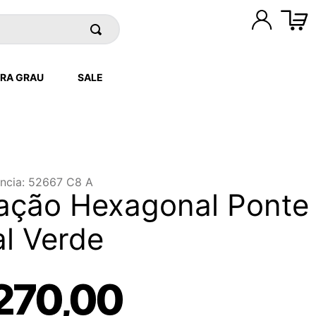
RA GRAU
SALE
ncia
:
52667 C8 A
ação Hexagonal Ponte
l Verde
270
,
00