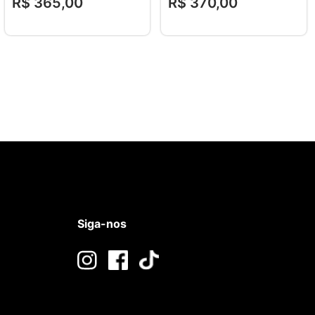
R$
365
,
00
R$
370
,
00
Siga-nos