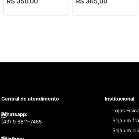
R$
350
,
00
R$
365
,
00
Central de atendimento
Institucional
Lojas Físic
Whatsapp:
Seja um fr
(43) 9 8811-7465
Seja um cl