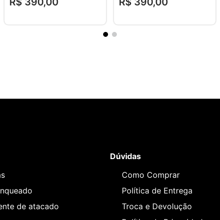
R$
390
,
00
R$
390
,
00
Dúvidas
as
Como Comprar
anqueado
Política de Entrega
iente de atacado
Troca e Devolução