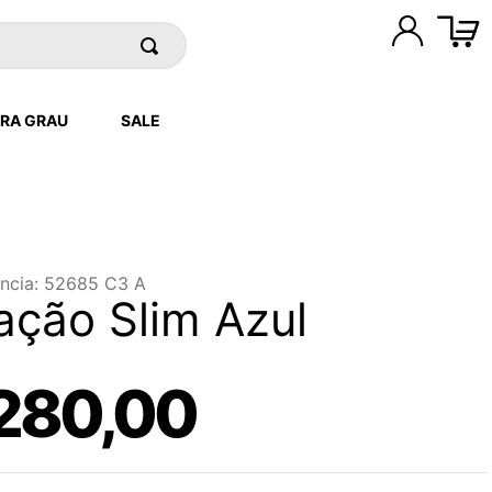
RA GRAU
SALE
ncia
:
52685 C3 A
ção Slim Azul
280
,
00