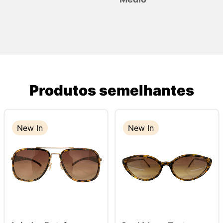
Produtos semelhantes
New In
New In
New In