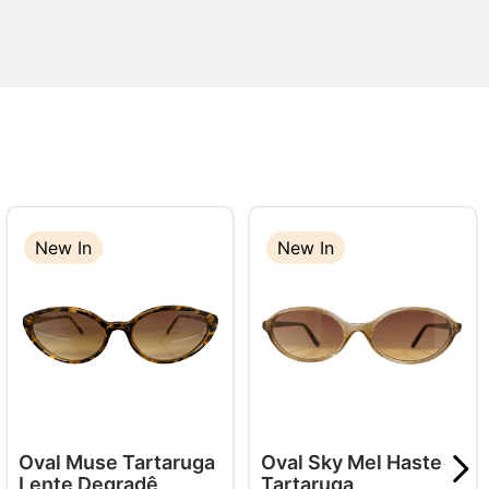
New In
New In
New In
Oval Muse Tartaruga
Oval Sky Mel Haste
Lente Degradê
Tartaruga