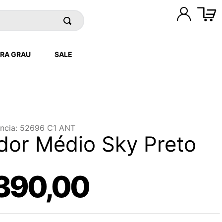
RA GRAU
SALE
ncia
:
52696 C1 ANT
dor Médio Sky Preto
390
,
00