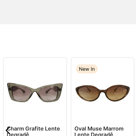
New In
Charm Grafite Lente
Oval Muse Marrom
Degradê
Lente Degradê