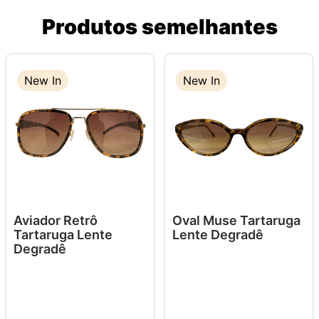
Produtos semelhantes
New In
New In
New In
Aviador Retrô
Oval Muse Tartaruga
Tartaruga Lente
Lente Degradê
Degradê