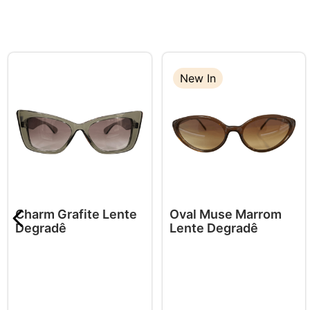
New In
Charm Grafite Lente
Oval Muse Marrom
Degradê
Lente Degradê