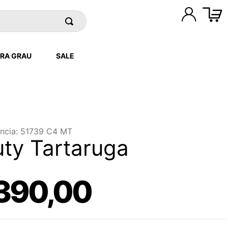
RA GRAU
SALE
ncia
:
51739 C4 MT
ty Tartaruga
390
,
00