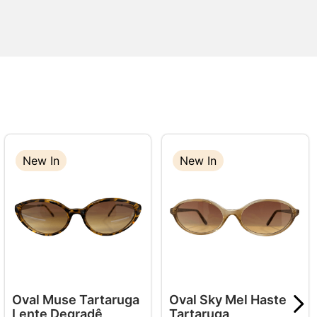
New In
New In
New In
Oval Muse Tartaruga
Oval Sky Mel Haste
Lente Degradê
Tartaruga