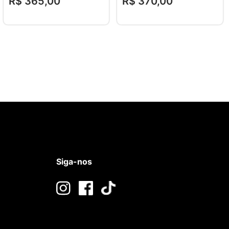
R$
365
,
00
R$
370
,
00
Siga-nos