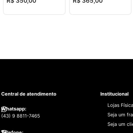
R$
350
,
00
R$
365
,
00
Central de atendimento
Institucional
Lojas Físic
Whatsapp:
Seja um fr
(43) 9 8811-7465
Seja um cl
Telefone: