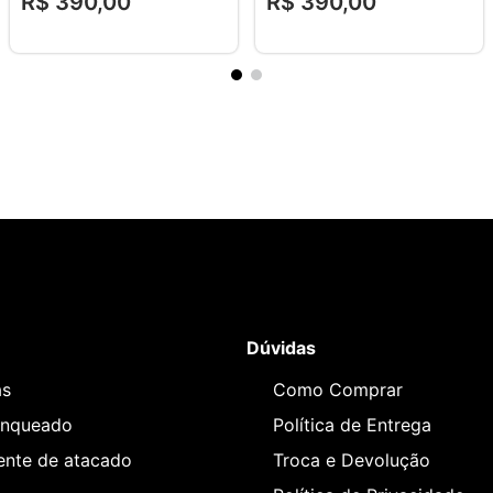
R$
390
,
00
R$
390
,
00
Dúvidas
as
Como Comprar
anqueado
Política de Entrega
iente de atacado
Troca e Devolução