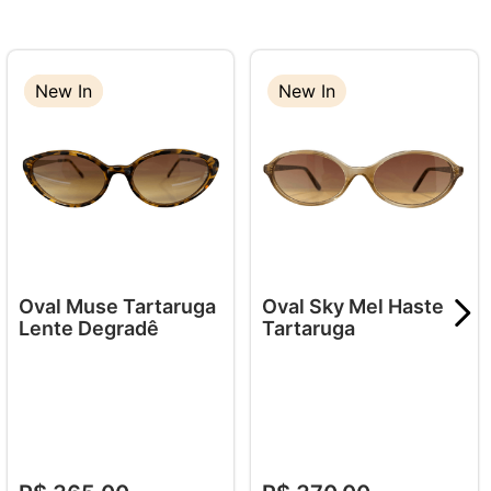
New In
New In
New In
Oval Muse Tartaruga
Oval Sky Mel Haste
Lente Degradê
Tartaruga