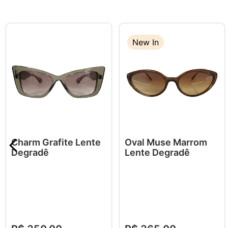
New In
Charm Grafite Lente
Oval Muse Marrom
Degradê
Lente Degradê