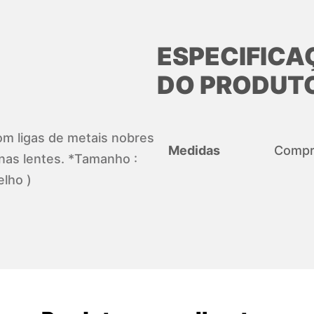
ESPECIFICA
DO PRODUT
com ligas de metais nobres
Medidas
Compri
nas lentes. *Tamanho :
lho )