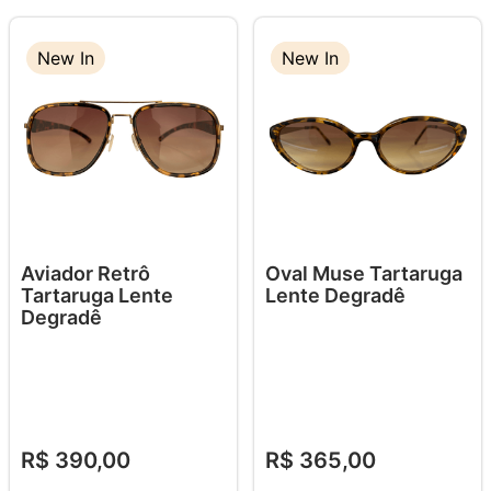
New In
New In
New In
Aviador Retrô
Oval Muse Tartaruga
Tartaruga Lente
Lente Degradê
Degradê
R$
390
,
00
R$
365
,
00