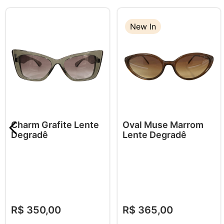
New In
Charm Grafite Lente
Oval Muse Marrom
Degradê
Lente Degradê
R$
350
,
00
R$
365
,
00