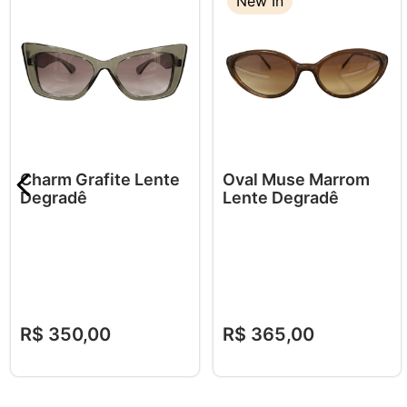
New In
Charm Grafite Lente
Oval Muse Marrom
Degradê
Lente Degradê
R$
350
,
00
R$
365
,
00