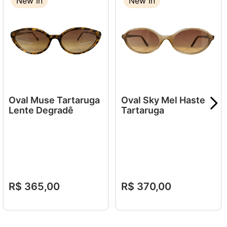
New In
New In
New In
Oval Muse Tartaruga
Oval Sky Mel Haste
Lente Degradê
Tartaruga
R$
365
,
00
R$
370
,
00