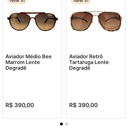
New In
New In
Aviador Médio Bee
Aviador Retrô
Marrom Lente
Tartaruga Lente
Degradê
Degradê
R$
390
,
00
R$
390
,
00