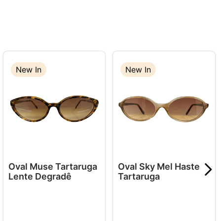
New In
New In
New In
Oval Muse Tartaruga
Oval Sky Mel Haste
Lente Degradê
Tartaruga