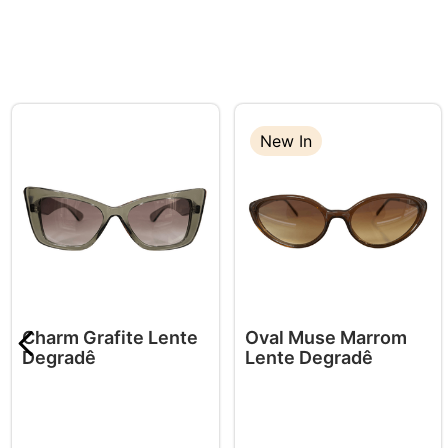
New In
Charm Grafite Lente
Oval Muse Marrom
Degradê
Lente Degradê