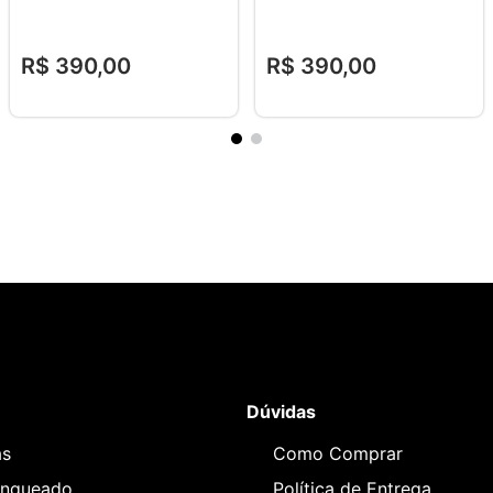
R$
390
,
00
R$
390
,
00
Dúvidas
as
Como Comprar
anqueado
Política de Entrega