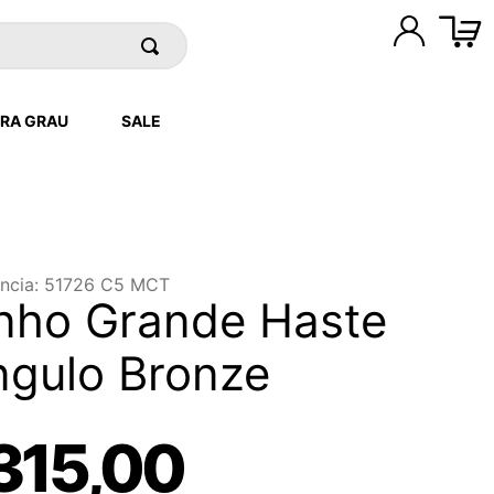
RA GRAU
SALE
ncia
:
51726 C5 MCT
nho Grande Haste
ngulo Bronze
315
,
00