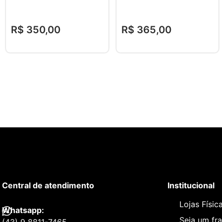
R$
350
,
00
R$
365
,
00
Central de atendimento
Institucional
Lojas Físic
Whatsapp:
Seja um fr