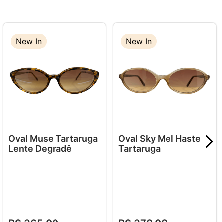
New In
New In
New In
Oval Muse Tartaruga
Oval Sky Mel Haste
Lente Degradê
Tartaruga