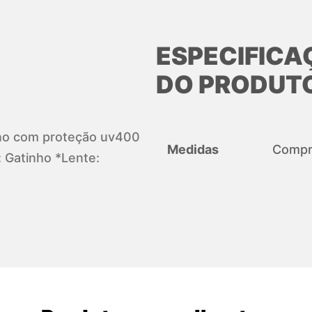
ESPECIFICA
DO PRODUT
iano com proteção uv400
Medidas
Compri
 Gatinho *Lente: