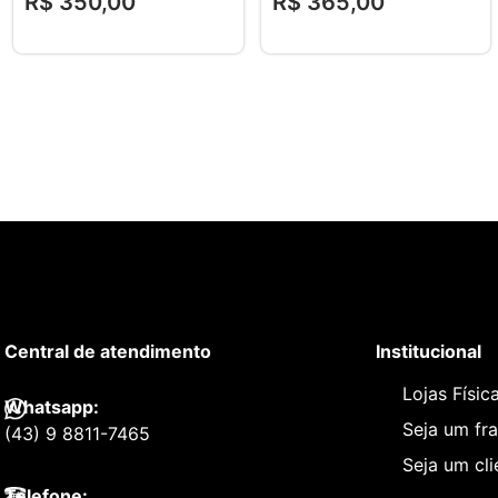
R$
350
,
00
R$
365
,
00
Central de atendimento
Institucional
Lojas Físic
Whatsapp:
Seja um fr
(43) 9 8811-7465
Seja um cl
Telefone: