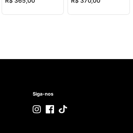
R$
365
,
00
R$
370
,
00
Siga-nos