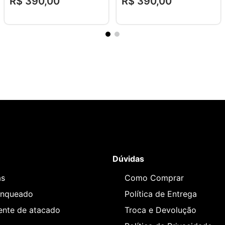
R$
390
,
00
R$
390
,
00
Dúvidas
as
Como Comprar
anqueado
Política de Entrega
iente de atacado
Troca e Devolução