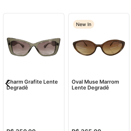
New In
Charm Grafite Lente
Oval Muse Marrom
Degradê
Lente Degradê