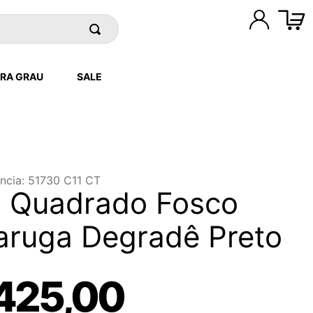
RA GRAU
SALE
ncia
:
51730 C11 CT
d Quadrado Fosco
aruga Degradê Preto
425
,
00