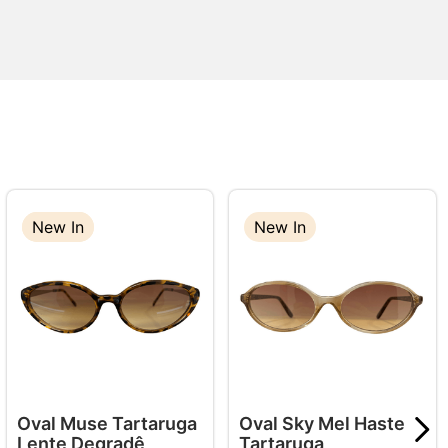
New In
New In
New In
Oval Muse Tartaruga
Oval Sky Mel Haste
Lente Degradê
Tartaruga