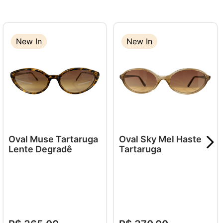
New In
New In
New In
Oval Muse Tartaruga
Oval Sky Mel Haste
Lente Degradê
Tartaruga