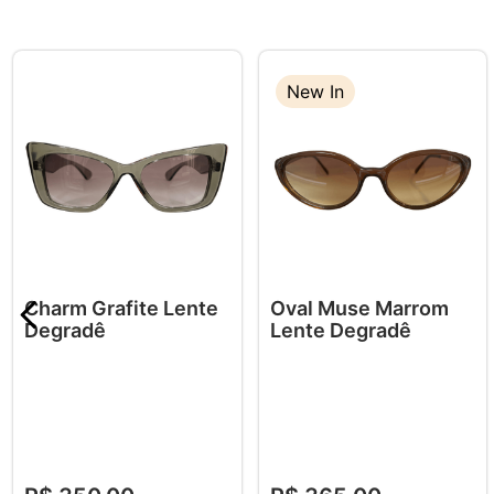
New In
Charm Grafite Lente
Oval Muse Marrom
Degradê
Lente Degradê