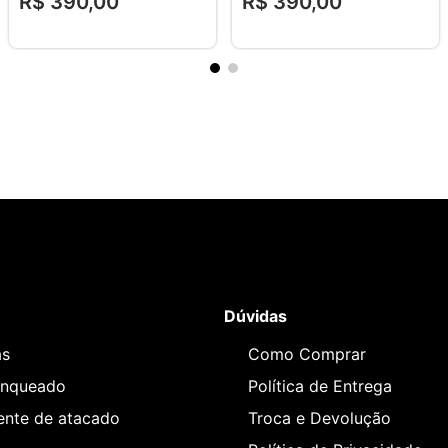
R$
390
,
00
R$
390
,
00
Dúvidas
as
Como Comprar
anqueado
Política de Entrega
iente de atacado
Troca e Devolução