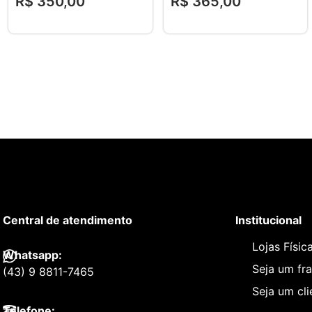
R$
350
,
00
R$
365
,
00
Central de atendimento
Institucional
Lojas Físic
Whatsapp:
Seja um fr
(43) 9 8811-7465
Seja um cl
Telefone: