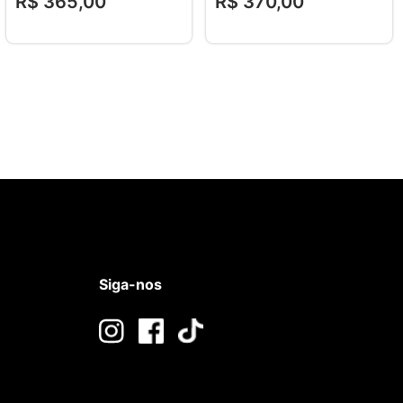
R$
365
,
00
R$
370
,
00
Siga-nos