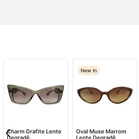
New In
Charm Grafite Lente
Oval Muse Marrom
Degradê
Lente Degradê