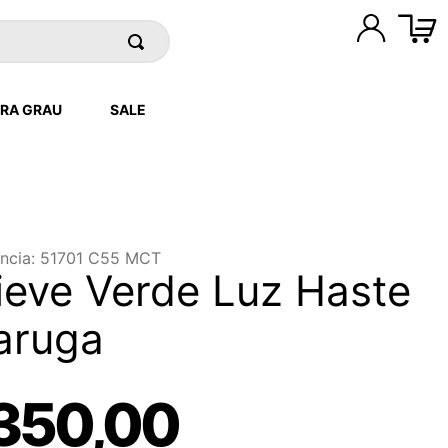
RA GRAU
SALE
ncia
:
51701 C55 MCT
lieve Verde Luz Haste
aruga
350
,
00