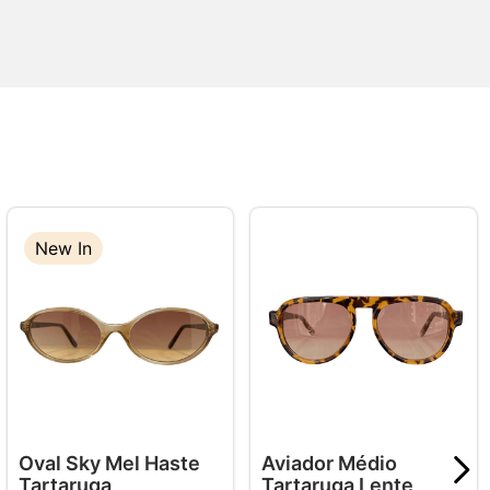
New In
Oval Sky Mel Haste
Aviador Médio
Tartaruga
Tartaruga Lente