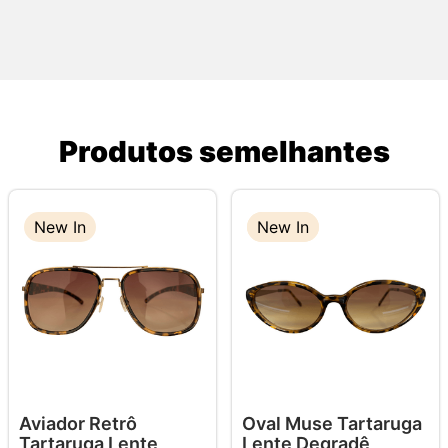
Produtos semelhantes
New In
New In
New In
Aviador Retrô
Oval Muse Tartaruga
Tartaruga Lente
Lente Degradê