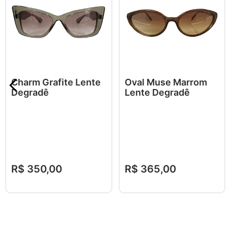
Charm Grafite Lente
Oval Muse Marrom
Degradê
Lente Degradê
R$
350
,
00
R$
365
,
00