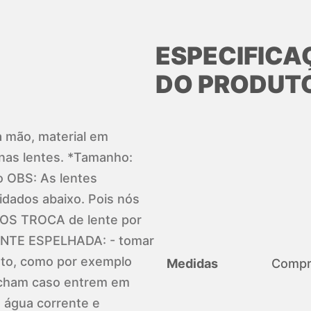
ESPECIFICA
DO PRODUT
a mão, material em
nas lentes. *Tamanho:
o OBS: As lentes
idados abaixo. Pois nós
S TROCA de lente por
ENTE ESPELHADA: - tomar
sto, como por exemplo
Medidas
Compri
ncham caso entrem em
m água corrente e