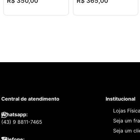
R$
350
,
00
R$
365
,
00
Central de atendimento
Institucional
Lojas Físic
Whatsapp:
Seja um fr
(43) 9 8811-7465
Seja um cl
Telefone: