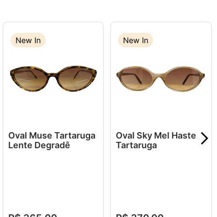
New In
New In
New In
Oval Muse Tartaruga
Oval Sky Mel Haste
Lente Degradê
Tartaruga