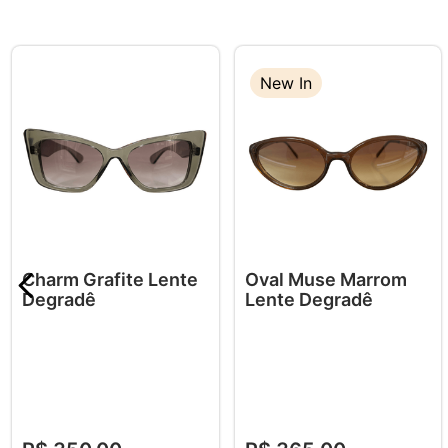
New In
Charm Grafite Lente
Oval Muse Marrom
Degradê
Lente Degradê