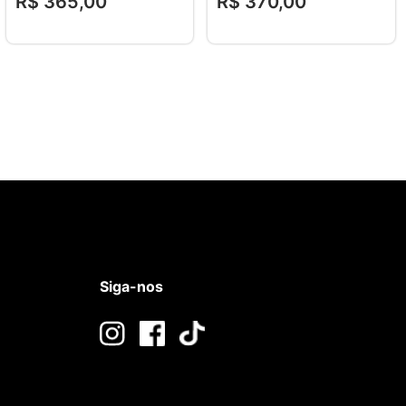
R$
365
,
00
R$
370
,
00
Siga-nos