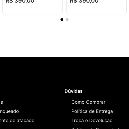
R$
390
,
00
R$
390
,
00
Dúvidas
as
Como Comprar
anqueado
Política de Entrega
iente de atacado
Troca e Devolução