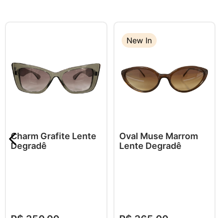
New In
Charm Grafite Lente
Oval Muse Marrom
Degradê
Lente Degradê