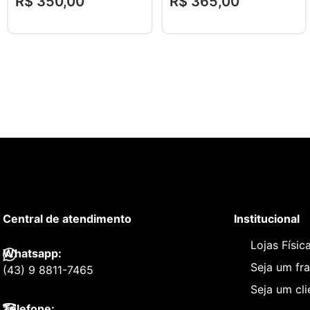
R$
350
,
00
R$
365
,
00
Central de atendimento
Institucional
Lojas Físic
Whatsapp:
Seja um fr
(43) 9 8811-7465
Seja um cl
Telefone: