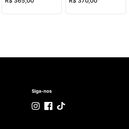
R$
365
,
00
R$
370
,
00
Siga-nos