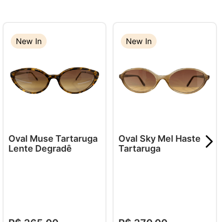
New In
New In
New In
Oval Muse Tartaruga
Oval Sky Mel Haste
Lente Degradê
Tartaruga