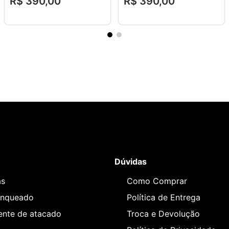
R$
390
,
00
R$
390
,
00
Dúvidas
as
Como Comprar
anqueado
Política de Entrega
iente de atacado
Troca e Devolução