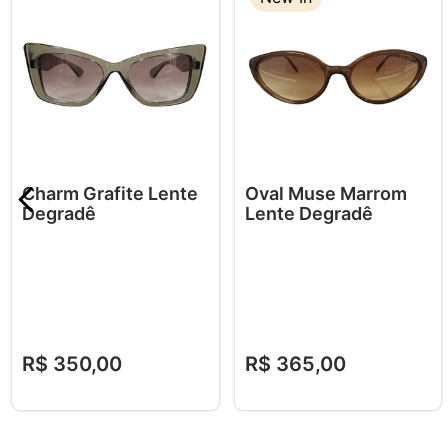
Charm Grafite Lente
Oval Muse Marrom
Degradê
Lente Degradê
R$
350
,
00
R$
365
,
00