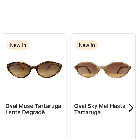
New In
New In
New In
Oval Muse Tartaruga
Oval Sky Mel Haste
Lente Degradê
Tartaruga