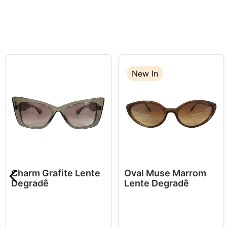
New In
Charm Grafite Lente
Oval Muse Marrom
Degradê
Lente Degradê