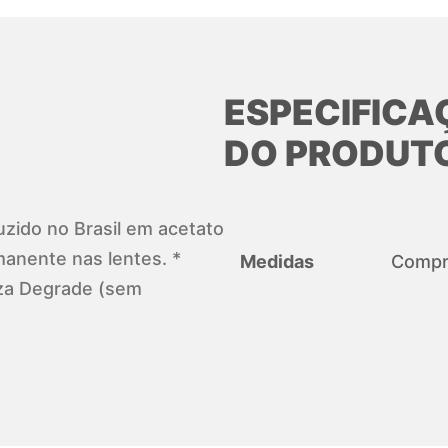
ESPECIFICA
DO PRODUT
zido no Brasil em acetato
anente nas lentes. *
Medidas
Compri
nza Degrade (sem