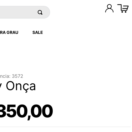
RA GRAU
SALE
ncia
:
3572
y Onça
350
,
00