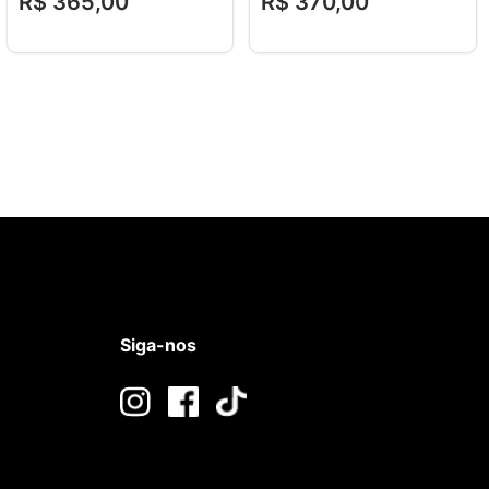
R$
365
,
00
R$
370
,
00
Siga-nos