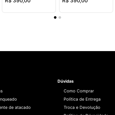
R$
390
,
00
R$
390
,
00
Dúvidas
as
Como Comprar
anqueado
Política de Entrega
iente de atacado
Troca e Devolução