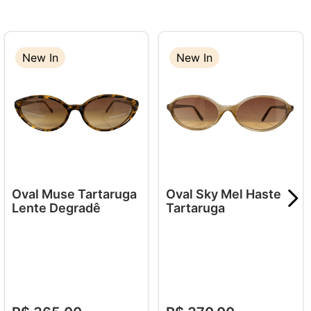
New In
New In
New In
Oval Muse Tartaruga
Oval Sky Mel Haste
Lente Degradê
Tartaruga