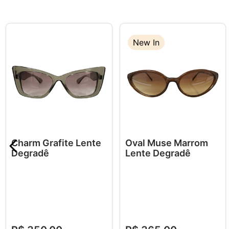
New In
Charm Grafite Lente
Oval Muse Marrom
Degradê
Lente Degradê