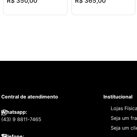
R$
350
,
00
R$
365
,
00
Central de atendimento
Institucional
Lojas Físic
Whatsapp:
Seja um fr
(43) 9 8811-7465
Seja um cl
Telefone: