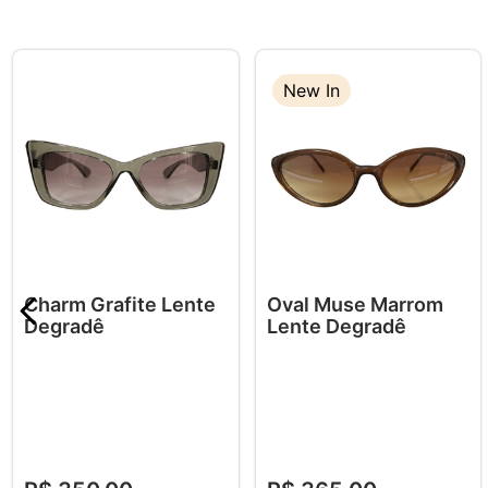
New In
Charm Grafite Lente
Oval Muse Marrom
Degradê
Lente Degradê