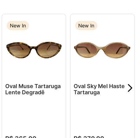
New In
New In
New In
Oval Muse Tartaruga
Oval Sky Mel Haste
Lente Degradê
Tartaruga