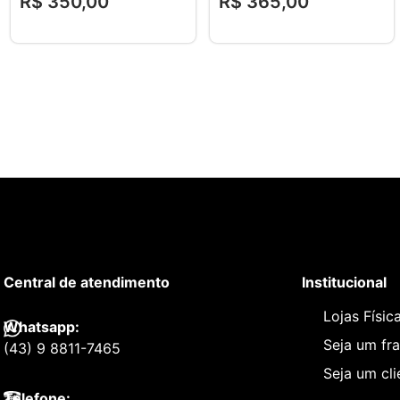
R$
350
,
00
R$
365
,
00
Central de atendimento
Institucional
Lojas Físic
Whatsapp:
Seja um fr
(43) 9 8811-7465
Seja um cl
Telefone: