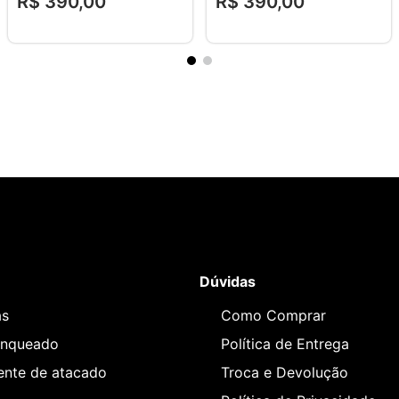
R$
390
,
00
R$
390
,
00
Dúvidas
as
Como Comprar
anqueado
Política de Entrega
iente de atacado
Troca e Devolução