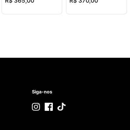
R$
365
,
00
R$
370
,
00
Siga-nos