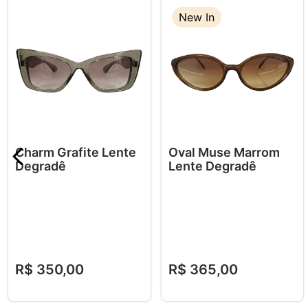
New In
Charm Grafite Lente
Oval Muse Marrom
Degradê
Lente Degradê
R$
350
,
00
R$
365
,
00