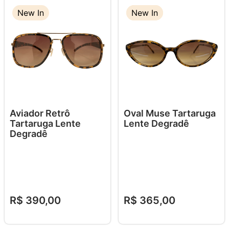
New In
New In
New In
Aviador Retrô
Oval Muse Tartaruga
Tartaruga Lente
Lente Degradê
Degradê
R$
390
,
00
R$
365
,
00