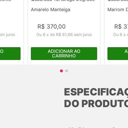
Amarelo Manteiga
Marrom 
R$
370
,
00
R$
3
em juros
Ou
6
x
de
R$ 61,66
sem juros
Ou
6
x
AO
ADICIONAR AO
A
CARRINHO
ESPECIFICA
DO PRODUT