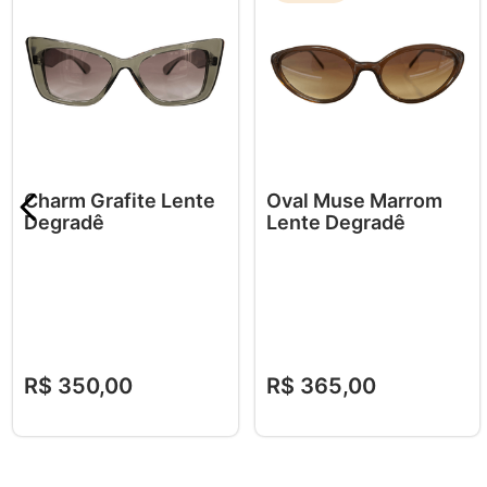
Charm Grafite Lente
Oval Muse Marrom
Degradê
Lente Degradê
R$
350
,
00
R$
365
,
00