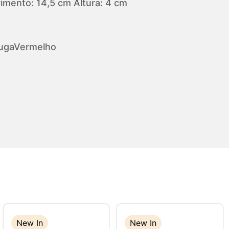
mento: 14,5 cm Altura: 4 cm
uga
Vermelho
New In
New In
New In