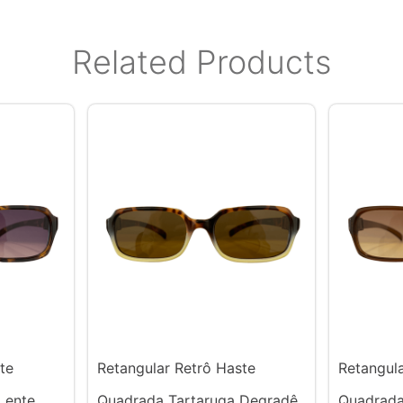
Related Products
te
Retangular Retrô Haste
Retangul
Lente
Quadrada Tartaruga Degradê
Quadrada