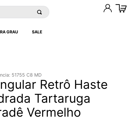
RA GRAU
SALE
ncia
:
51755 C8 MD
ngular Retrô Haste
rada Tartaruga
radê Vermelho