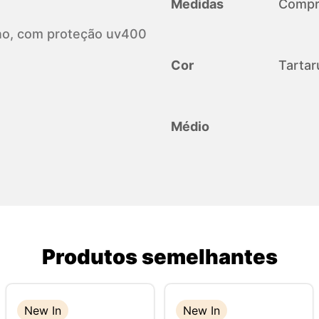
Medidas
Compri
iano, com proteção uv400
Cor
Tartar
Médio
Produtos semelhantes
New In
New In