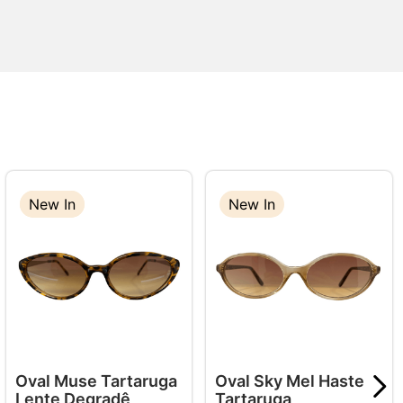
New In
New In
New In
Oval Muse Tartaruga
Oval Sky Mel Haste
Lente Degradê
Tartaruga