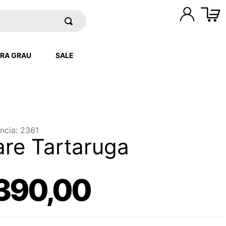
RA GRAU
SALE
ncia
:
2361
re Tartaruga
390
,
00