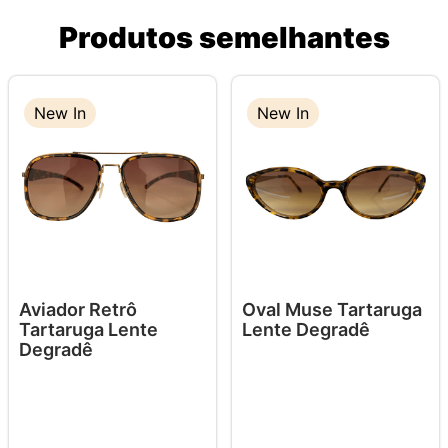
Produtos semelhantes
New In
New In
New In
Aviador Retrô
Oval Muse Tartaruga
Tartaruga Lente
Lente Degradê
Degradê