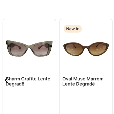
New In
Charm Grafite Lente
Oval Muse Marrom
Degradê
Lente Degradê