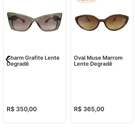
Charm Grafite Lente
Oval Muse Marrom
Degradê
Lente Degradê
R$
350
,
00
R$
365
,
00