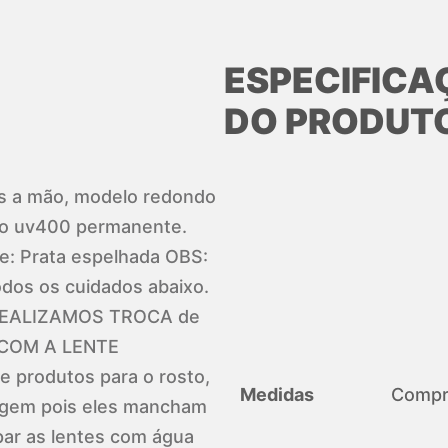
ESPECIFICA
DO PRODUT
os a mão, modelo redondo
ção uv400 permanente.
e: Prata espelhada OBS:
odos os cuidados abaixo.
REALIZAMOS TROCA de
S COM A LENTE
 produtos para o rosto,
Medidas
Compri
agem pois eles mancham
par as lentes com água