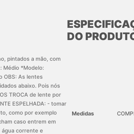
ESPECIFICA
DO PRODUT
ano, pintados a mão, com
: Médio *Modelo:
o OBS: As lentes
idados abaixo. Pois nós
S TROCA de lente por
ENTE ESPELHADA: - tomar
sto, como por exemplo
Medidas
COMPR
ncham caso entrem em
m água corrente e