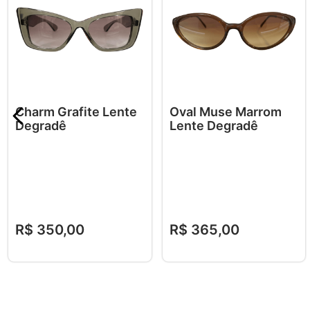
Charm Grafite Lente
Oval Muse Marrom
Degradê
Lente Degradê
R$
350
,
00
R$
365
,
00