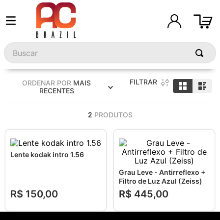
Buscar
FILTRAR
ORDENAR POR
MAIS
RECENTES
2
PRODUTOS
Lente kodak intro 1.56
Grau Leve - Antirreflexo +
Filtro de Luz Azul (Zeiss)
R$
150
,
00
R$
445
,
00