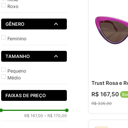
Roxo
GÊNERO
Feminino
TAMANHO
Pequeno
Médio
Trust Rosa e 
R$
167
,
50
Ec
FAIXAS DE PREÇO
R$
335
,
00
R$ 167,00
–
R$ 170,00